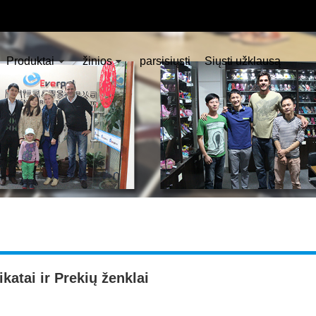
Produktai
žinios
parsisiųsti
Siųsti užklausą
ikatai ir Prekių ženklai