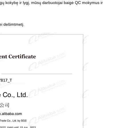
gų kokybę ir lygį, mūsų darbuotojai baigė QC mokymus ir
i dešimtmetį.
Live