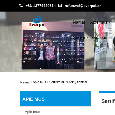
+86-13779990314
rufuswei@everpal.cn
Namai
Apie mus
Susisiekite su mumis
>
Apie mus
>
Sertifikatai ir Prekių ženklai
Namai
APIE MUS
Sertif
Apie mus