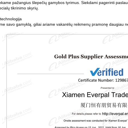
ekame pažangius šlepečių gamybos tyrimus. Siekdami pagerinti paslau
cialų tikrinimo skyrių.
technologija
me savo gamyklą, giliai ariame vakarėlių reikmenų pramonę daugiau ne