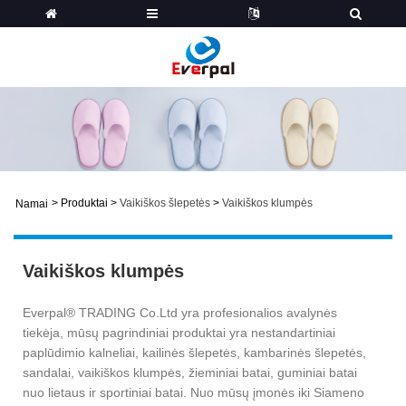
>
Produktai
>
Vaikiškos šlepetės
>
Vaikiškos klumpės
Namai
Vaikiškos klumpės
Everpal® TRADING Co.Ltd yra profesionalios avalynės
tiekėja, mūsų pagrindiniai produktai yra nestandartiniai
paplūdimio kalneliai, kailinės šlepetės, kambarinės šlepetės,
sandalai, vaikiškos klumpės, žieminiai batai, guminiai batai
nuo lietaus ir sportiniai batai. Nuo mūsų įmonės iki Siameno