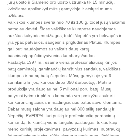
jūrų uosto ir Siameno oro uosto užtrunka tik 15 minučių,
kviečiame apsilankyti mūsų gamykloje ir atsiųsti mums
užklausą.
Vaikiškos klumpės sveria nuo 70 iki 100 g, todėl jūsų vaikams
patogiau dėvėti. Šiose vaikiškose klumpėse naudojamos
aukštos kokybės medžiagos, todėl šlepetės yra bekvapės ir
yra ypač patvarios. saugesnis prigludimas Platus. Klumpės
gali būti naudojamos su vaikais daug kartų,
baseinas/paplūdimys/vonios kambarys/sodas.
Pastatyta 1997 m., esame viena profesionaliausių Kinijos
batų gamintojų, gaminančių kamštinius sandalus, vaikiškas
klumpes ir namų batų šlepetes. Mūsų gamykloje yra 6
surinkimo linijos, kuriose dirba 350 darbuotojų. Metinė
produkcija yra daugiau nei 5 milijonai porų batų. Mūsų
patyrusi tyrimų ir plėtros komanda yra pasiryžusi sukurti
konkurencingiausius ir madingiausius batus savo klientams.
Dabar mūsų salone yra daugiau nei 800 stilių sandalų ir
šlepečių. EVERPAL turi puikią ir profesionalią pardavimų
komandą, teikiančią vieno langelio paslaugas, tokias kaip
meno kūrinių projektavimas, pavyzdžių kūrimas, nuotraukų
fotografavimas ir visų rūšių eksporto paslaugos. Išplėtėme