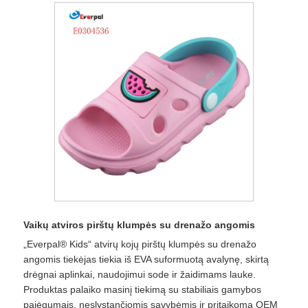
Vaikų atviros pirštų klumpės su drenažo angomis
„Everpal® Kids“ atvirų kojų pirštų klumpės su drenažo
angomis tiekėjas tiekia iš EVA suformuotą avalynę, skirtą
drėgnai aplinkai, naudojimui sode ir žaidimams lauke.
Produktas palaiko masinį tiekimą su stabiliais gamybos
pajėgumais, neslystančiomis savybėmis ir pritaikoma OEM