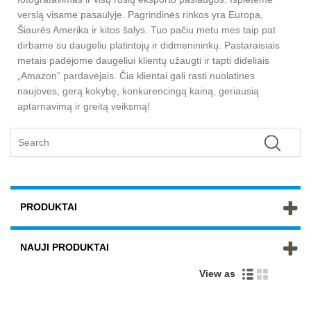
verslą visame pasaulyje. Pagrindinės rinkos yra Europa,
Šiaurės Amerika ir kitos šalys. Tuo pačiu metu mes taip pat
dirbame su daugeliu platintojų ir didmenininkų. Pastaraisiais
metais padėjome daugeliui klientų užaugti ir tapti dideliais
„Amazon“ pardavėjais. Čia klientai gali rasti nuolatines
naujoves, gerą kokybę, konkurencingą kainą, geriausią
aptarnavimą ir greitą veiksmą!
PRODUKTAI
NAUJI PRODUKTAI
View as