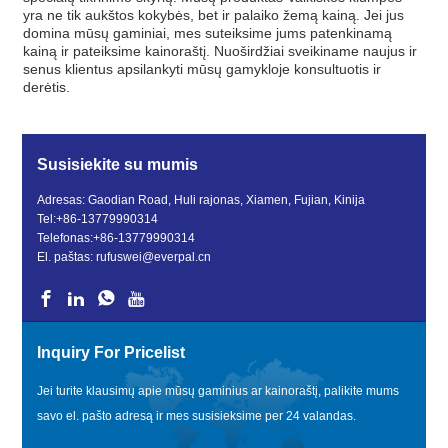
yra ne tik aukštos kokybės, bet ir palaiko žemą kainą. Jei jus
domina mūsų gaminiai, mes suteiksime jums patenkinamą
kainą ir pateiksime kainoraštį. Nuoširdžiai sveikiname naujus ir
senus klientus apsilankyti mūsų gamykloje konsultuotis ir
derėtis.
Susisiekite su mumis
Adresas: Gaodian Road, Huli rajonas, Xiamen, Fujian, Kinija
Tel:
+86-13779990314
Telefonas:
+86-13779990314
El. paštas:
rufuswei@everpal.cn
Inquiry For Pricelist
Jei turite klausimų apie mūsų gaminius ar kainoraštį, palikite mums
savo el. pašto adresą ir mes susisieksime per 24 valandas.