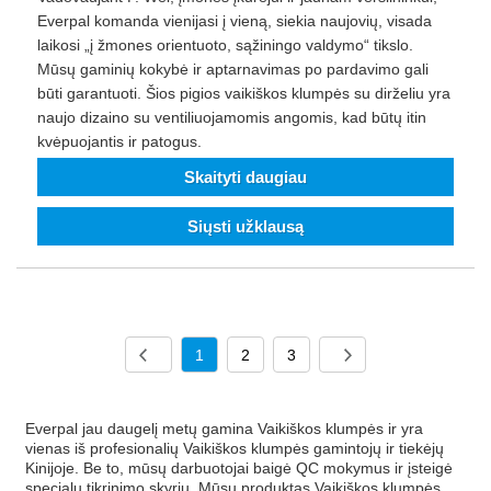
Everpal komanda vienijasi į vieną, siekia naujovių, visada
laikosi „į žmones orientuoto, sąžiningo valdymo“ tikslo.
Mūsų gaminių kokybė ir aptarnavimas po pardavimo gali
būti garantuoti. Šios pigios vaikiškos klumpės su dirželiu yra
naujo dizaino su ventiliuojamomis angomis, kad būtų itin
kvėpuojantis ir patogus.
Skaityti daugiau
Siųsti užklausą
1
2
3
Everpal jau daugelį metų gamina Vaikiškos klumpės ir yra
vienas iš profesionalių Vaikiškos klumpės gamintojų ir tiekėjų
Kinijoje. Be to, mūsų darbuotojai baigė QC mokymus ir įsteigė
specialų tikrinimo skyrių. Mūsų produktas Vaikiškos klumpės