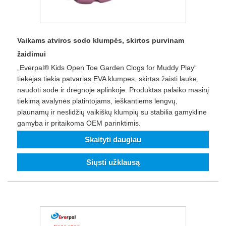
Vaikams atviros sodo klumpės, skirtos purvinam
žaidimui
„Everpal® Kids Open Toe Garden Clogs for Muddy Play“
tiekėjas tiekia patvarias EVA klumpes, skirtas žaisti lauke,
naudoti sode ir drėgnoje aplinkoje. Produktas palaiko masinį
tiekimą avalynės platintojams, ieškantiems lengvų,
plaunamų ir neslidžių vaikiškų klumpių su stabilia gamykline
gamyba ir pritaikoma OEM parinktimis.
Skaityti daugiau
Siųsti užklausą