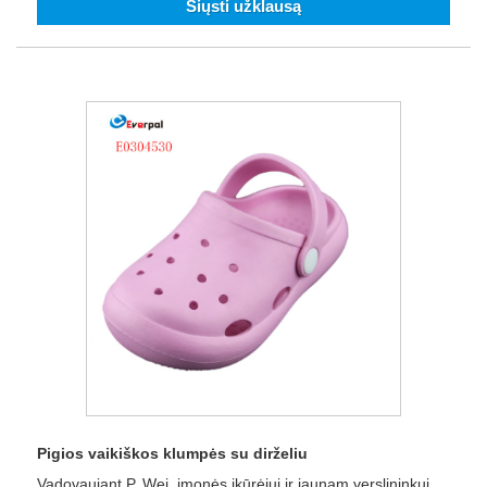
Siųsti užklausą
Pigios vaikiškos klumpės su dirželiu
Vadovaujant P. Wei, įmonės įkūrėjui ir jaunam verslininkui,