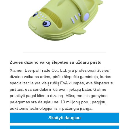
Žuvies dizaino vaikų šlepetės su uždaru pirštu
Xiamen Everpal Trade Co., Ltd. yra profesionali žuvies
dizaino vaikams artimų pirštų šlepečių gamintoja, kurios
specializacija yra visų rūšių EVA klumpės, eva šlepetės su
pirštais, eva sandalai ir kiti eva injekcijų batai. Galime
pritaikyti pagal kliento dizainą. Mūsų metinis gamybos
pajėgumas yra daugiau nei 10 milijonų porų, pagrįstų
aukštomis technologijomis ir pažangia įranga.
Skaityti daugiau