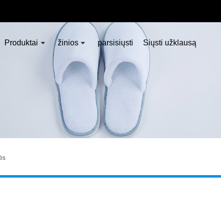
Produktai
žinios
parsisiųsti
Siųsti užklausą
ės