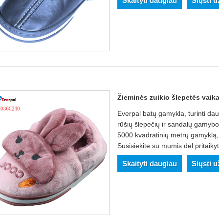
Skaityti daugiau
Siųsti 
Žieminės zuikio šlepetės vaik
Everpal batų gamykla, turinti dau
rūšių šlepečių ir sandalų gamyb
5000 kvadratinių metrų gamyklą,
Susisiekite su mumis dėl pritaiky
Skaityti daugiau
Siųsti 