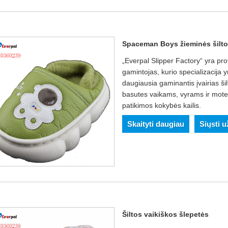
Spaceman Boys žieminės šilto
„Everpal Slipper Factory“ yra p
gamintojas, kurio specializacija 
daugiausia gaminantis įvairias ši
basutes vaikams, vyrams ir mote
patikimos kokybės kailis.
Skaityti daugiau
Siųsti 
Šiltos vaikiškos šlepetės