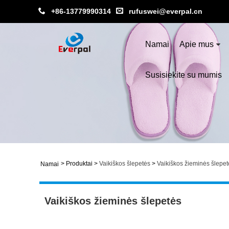
+86-13779990314
rufuswei@everpal.cn
Namai
Apie mus
Susisiekite su mumis
>
Produktai
>
Vaikiškos šlepetės
>
Vaikiškos žieminės šlepet
Namai
Vaikiškos žieminės šlepetės