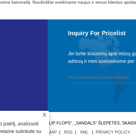
iksime kainoraštį. Nuoširdžiai sveikiname naujus ir senus klientus apsila
Inquiry For Pricelist
Jei turite klausimų apie mūsų ga
adresą ir mes susisieksime per
X
AL TRADE CO., LTD - „FLIP FLOPS“, „SANDALS“ ŠLEPETĖS, SKAI
atirtį, analizuoti
vetaine sutinkate su
NUORODOS
|
SITEMAP
|
RSS
|
XML
|
PRIVACY POLICY