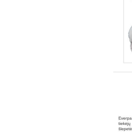
Everpal
tiekėjų
šlepetė