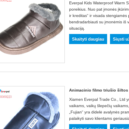
Everpal Kids Waterproof Warm Slipp
poreikius. Nuo pat įmonės įkūrim
ir kreditas“ ir visada stengiamės
bendradarbiauti su įmonėmis iš 
situaciją.
Skaityti daugiau
Siųsti 
Animacinio filmo triušio šilto
Xiamen Everpal Trade Co., Ltd yra
vaikams, vaikų šlepečių vaikams,
„Fujian“ yra didelė avalynės pram
palaikyti savo klientams geriausią