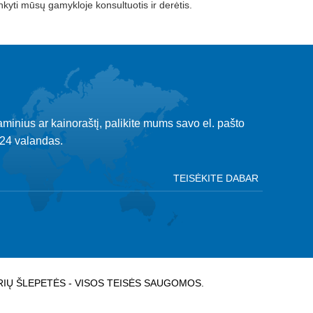
nkyti mūsų gamykloje konsultuotis ir derėtis.
minius ar kainoraštį, palikite mums savo el. pašto
 24 valandas.
DRIŲ ŠLEPETĖS - VISOS TEISĖS SAUGOMOS.