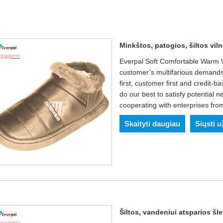
Minkštos, patogios, šiltos vil
Everpal Soft Comfortable Warm W
customer’s multifarious demands
first, customer first and credit
do our best to satisfy potential 
cooperating with enterprises from 
Skaityti daugiau
Siųsti 
Šiltos, vandeniui atsparios š