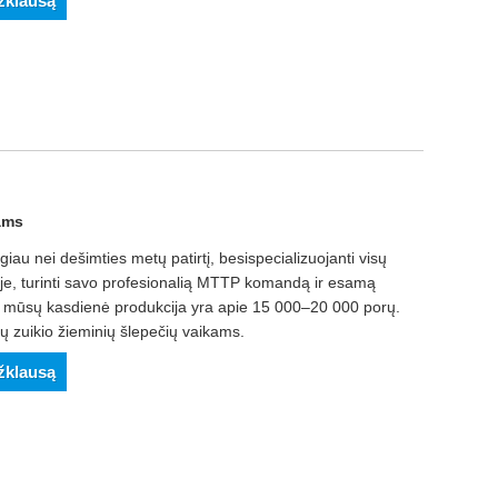
užklausą
ams
giau nei dešimties metų patirtį, besispecializuojanti visų
oje, turinti savo profesionalią MTTP komandą ir esamą
 mūsų kasdienė produkcija yra apie 15 000–20 000 porų.
tų zuikio žieminių šlepečių vaikams.
užklausą