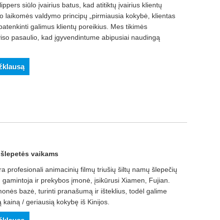
ers siūlo įvairius batus, kad atitiktų įvairius klientų
o laikomės valdymo principų „pirmiausia kokybė, klientas
 patenkinti galimus klientų poreikius. Mes tikimės
viso pasaulio, kad įgyvendintume abipusiai naudingą
užklausą
s šlepetės vaikams
 profesionali animacinių filmų triušių šiltų namų šlepečių
 gamintoja ir prekybos įmonė, įsikūrusi Xiamen, Fujian.
onės bazė, turinti pranašumą ir išteklius, todėl galime
 kainą / geriausią kokybę iš Kinijos.