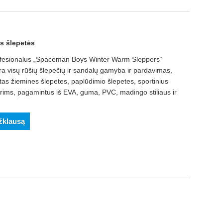
s šlepetės
rofesionalus „Spaceman Boys Winter Warm Sleppers“
yra visų rūšių šlepečių ir sandalų gamyba ir pardavimas,
ltas žiemines šlepetes, paplūdimio šlepetes, sportinius
rims, pagamintus iš EVA, guma, PVC, madingo stiliaus ir
užklausą