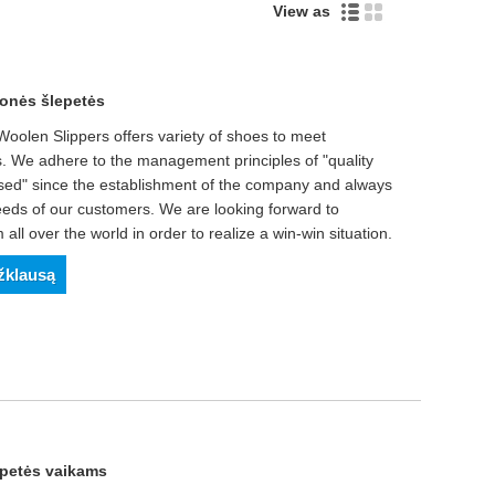
View as
nonės šlepetės
oolen Slippers offers variety of shoes to meet
. We adhere to the management principles of "quality
-based" since the establishment of the company and always
needs of our customers. We are looking forward to
all over the world in order to realize a win-win situation.
užklausą
Live
lepetės vaikams