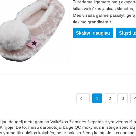
Turėdama ilgametę batų eksporto p
šiltas vaikiškas jaukias šlepetes, 
Mes visada galime pasiūlyti gerą 
tiekimo grandinėmis.
Skaityti daugiau
Siųsti 
1
2
3
 jau daugelį metų gamina Vaikiškos žieminės šlepetės ir yra vienas iš p
 Kinijoje. Be to, mūsų darbuotojai baigė QC mokymus ir įsteigė specialų
s yra ne tik aukštos kokybės, bet ir palaiko žemą kainą. Jei jus domi