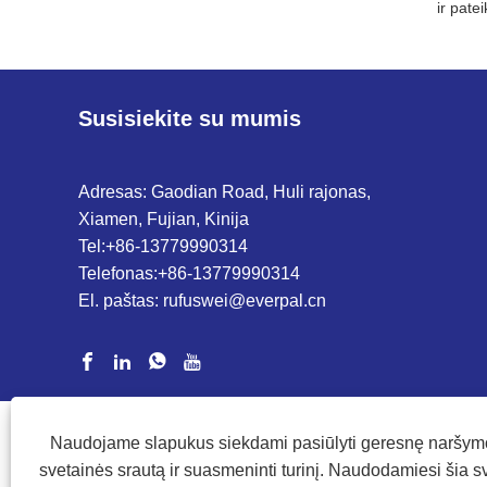
ir pate
Susisiekite su mumis
Adresas: Gaodian Road, Huli rajonas,
Xiamen, Fujian, Kinija
Tel:
+86-13779990314
Telefonas:
+86-13779990314
El. paštas:
rufuswei@everpal.cn
AUTORINĖS TEISĖS © 2022 XIAMEN EVERP
Naudojame slapukus siekdami pasiūlyti geresnę naršymo p
svetainės srautą ir suasmeninti turinį. Naudodamiesi šia s