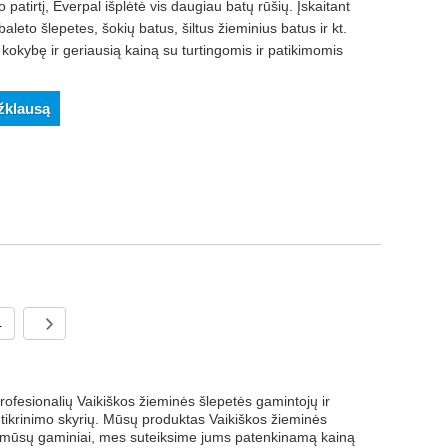
atirtį, Everpal išplėtė vis daugiau batų rūšių. Įskaitant
baleto šlepetes, šokių batus, šiltus žieminius batus ir kt.
kokybę ir geriausią kainą su turtingomis ir patikimomis
užklausą
4
rofesionalių Vaikiškos žieminės šlepetės gamintojų ir
 tikrinimo skyrių. Mūsų produktas Vaikiškos žieminės
na mūsų gaminiai, mes suteiksime jums patenkinamą kainą