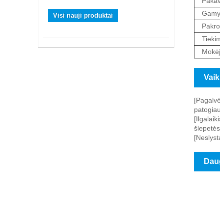
Pakav
Gamyb
Visi nauji produktai
Pakro
Tieki
Mokėj
Vaik
[Pagalvė
patogiau
[Ilgalai
šlepetės
[Neslyst
Daug