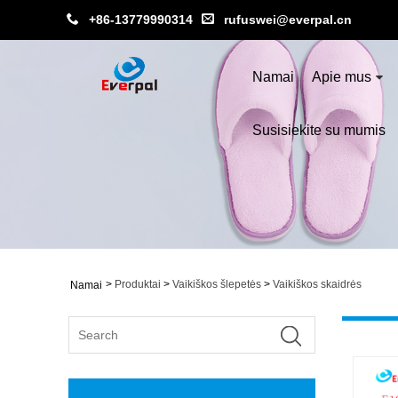
+86-13779990314
rufuswei@everpal.cn
Namai
Apie mus
Susisiekite su mumis
>
Produktai
>
Vaikiškos šlepetės
>
Vaikiškos skaidrės
Namai