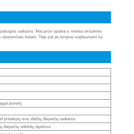
 patogios vaikams. Macaron spalva ir mielas viršutinės
 slystančiais batais. Taip pat jie lengvai nuplaunami su
agal poreikį.
 pritaikytų eva slidžių šlepečių vaikams
šlepečių stiklelių slydimui