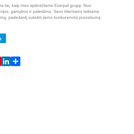
ra tai, kaip mes apibrėžiame Everpal grupę. Nuo
erijos, gamybos ir paleidimo. Savo klientams teikiame
imą, padedantį suteikti jiems konkurencinį pranašumą
ą
Live