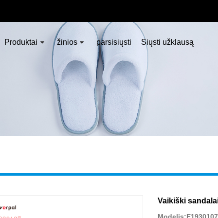
Produktai
žinios
parsisiųsti
Siųsti užklausą
Vaikiški sandala
Modelis:E1930107