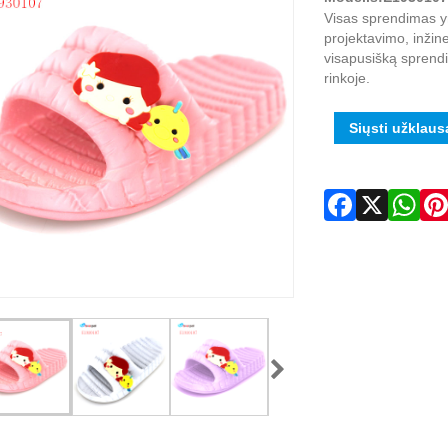
Visas sprendimas y
projektavimo, inžin
visapusišką sprend
rinkoje.
Siųsti užklaus