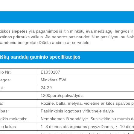
kų sandalų pristatymas
kiškos šlepetės yra pagamintos iš itin minkštų eva medžiagų, lengvos ir
izainas pritrauks vaikus. Jie nenorės pasinaudoti šiuo pasiūlymu su šiais
 vandeniu bei greitai džiūsta audiniu ar servetėle.
iškų sandalų gaminio specifikacijos
io Nr:
E1930107
agos:
Minkštas EVA
i:
24-29
1200porų/spalva/dydis
a:
Rožinė, balta, mėlyna, violetinė ar kitos spalvos p
ipas:
Pasirinktinis logotipas viršutinėje dalyje
džio mokestis:
Nemokamas iš sandėlyje. Susisiekite su mumis dėl
io laikas:
1–3 dienos atsarginiams pavyzdžiams, 7–10 dienų 