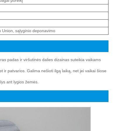
pagal poreikį
rn Union, sąlyginio deponavimo
as padas ir viršutinės dalies dizainas suteikia vaikams
r patvarios. Galima nešioti ilgą laiką, net jei vaikai šiose
eslys ant lygios žemės.