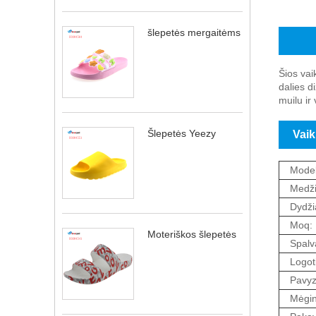
šlepetės mergaitėms
Vaikiš
Šios vai
dalies d
muilu ir
Šlepetės Yeezy
Vaik
Model
Medži
Dydžia
Moq:
Moteriškos šlepetės
Spalv
Logot
Pavyz
Mėgin