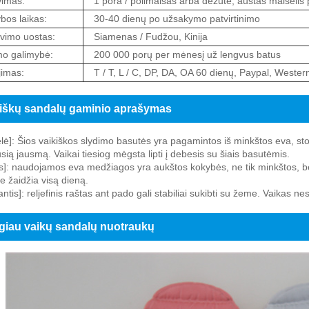
imas:
1 pora / polimaišas arba dėžutė, austas maišelis 
os laikas:
30-40 dienų po užsakymo patvirtinimo
vimo uostas:
Siamenas / Fudžou, Kinija
mo galimybė:
200 000 porų per mėnesį už lengvus batus
imas:
T / T, L / C, DP, DA, OA 60 dienų, Paypal, Weste
iškų sandalų gaminio aprašymas
lė]: Šios vaikiškos slydimo basutės yra pagamintos iš minkštos eva, stor
sią jausmą. Vaikai tiesiog mėgsta lipti į debesis su šiais basutėmis.
kis]: naudojamos eva medžiagos yra aukštos kokybės, ne tik minkštos, bet i
e žaidžia visą dieną.
antis]: reljefinis raštas ant pado gali stabiliai sukibti su žeme. Vaikas n
iau vaikų sandalų nuotraukų