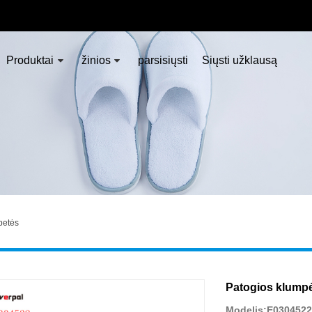
Produktai
žinios
parsisiųsti
Siųsti užklausą
petės
Patogios klump
Modelis:E0304522