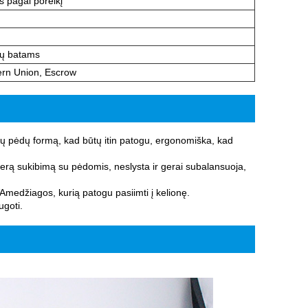
s pagal poreikį
ių batams
tern Union, Escrow
jūsų pėdų formą, kad būtų itin patogu, ergonomiška, kad
gerą sukibimą su pėdomis, neslysta ir gerai subalansuoja,
Amedžiagos, kurią patogu pasiimti į kelionę.
ugoti.