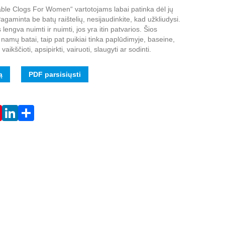
ble Clogs For Women“ vartotojams labai patinka dėl jų
gaminta be batų raištelių, nesijaudinkite, kad užkliudysi.
lengva nuimti ir nuimti, jos yra itin patvarios. Šios
namų batai, taip pat puikiai tinka paplūdimyje, baseine,
vaikščioti, apsipirkti, vairuoti, slaugyti ar sodinti.
ą
PDF parsisiųsti
Live