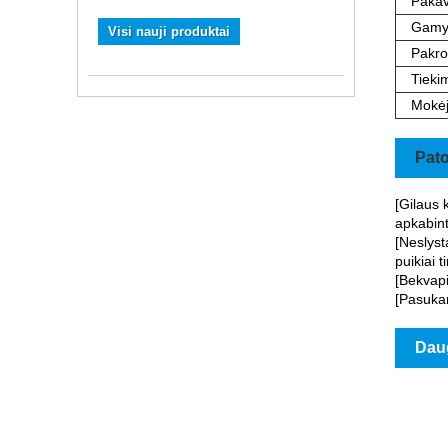
Pakav
Gamyb
Visi nauji produktai
Pakro
Tieki
Mokė
Pato
[Gilaus 
apkabint
[Neslyst
puikiai t
[Bekvapi
[Pasukam
Dau