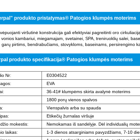
rpal“ produkto pristatymas® Patogios klumpės moterims
vėpuojanti viršutinė konstrukcija gali efektyviai pagreitinti oro cirkuliaci
 vonios kambariui, miegamajam, svetainei, SPA, treniruoklių salei, basei
garų pirtims, bendrabučiams, stovykloms, baseinams, persirengimo ka
pal produkto specifikacija® Patogios klumpės moterims
io Nr:
E0304522
agos:
EVA
i:
36-41# klumpėms skirta avalynė moterims
1800 porų vienos spalvos
a:
Vienspalvis arba su spauda
ipas:
Etikečių žurnalas viršuje
džio mokestis:
Nemokamas iš sandėlyje. Dėl individualių moter
io laikas:
1-3 dienos atsarginiams pavyzdžiams, 7-10 di