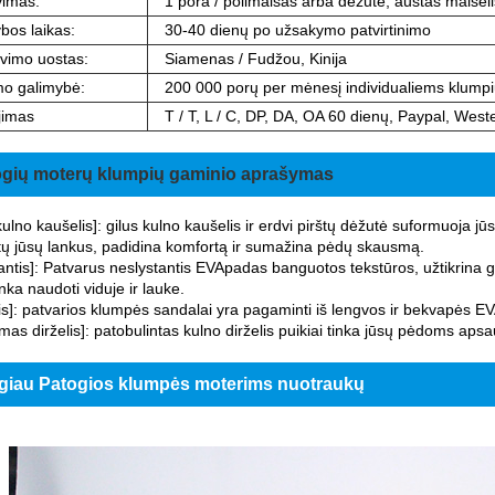
imas:
1 pora / polimaišas arba dėžutė, austas maišeli
os laikas:
30-40 dienų po užsakymo patvirtinimo
vimo uostas:
Siamenas / Fudžou, Kinija
mo galimybė:
200 000 porų per mėnesį individualiems klump
jimas
T / T, L / C, DP, DA, OA 60 dienų, Paypal, Wes
gių moterų klumpių gaminio aprašymas
kulno kaušelis]: gilus kulno kaušelis ir erdvi pirštų dėžutė suformuoja 
ų jūsų lankus, padidina komfortą ir sumažina pėdų skausmą.
antis]: Patvarus neslystantis EVApadas banguotos tekstūros, užtikrina 
inka naudoti viduje ir lauke.
s]: patvarios klumpės sandalai yra pagaminti iš lengvos ir bekvapės EV
as dirželis]: patobulintas kulno dirželis puikiai tinka jūsų pėdoms apsa
giau Patogios klumpės moterims nuotraukų