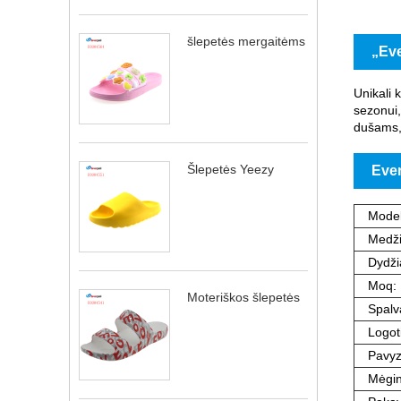
šlepetės mergaitėms
„Eve
Unikali k
sezonui,
dušams, 
Šlepetės Yeezy
Ever
Model
Medži
Dydžia
Moq:
Moteriškos šlepetės
Spalv
Logot
Pavyz
Mėgin