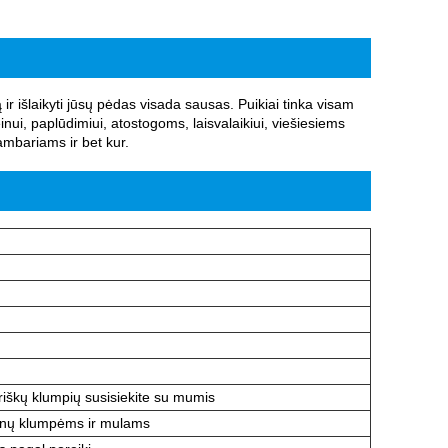
ją ir išlaikyti jūsų pėdas visada sausas. Puikiai tinka visam
nui, paplūdimiui, atostogoms, laisvalaikiui, viešiesiems
mbariams ir bet kur.
iškų klumpių susisiekite su mumis
enų klumpėms ir mulams