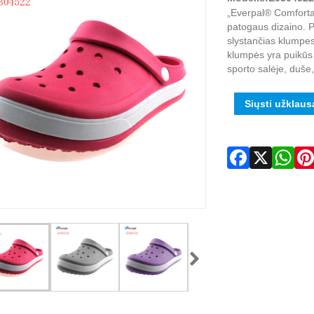
„Everpal® Comforta
patogaus dizaino. Pa
slystančias klumpes 
klumpės yra puikūs 
sporto salėje, duše, 
Siųsti užklaus