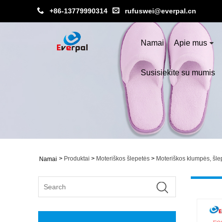
+86-13779990314
rufuswei@everpal.cn
Namai
Apie mus
Susisiekite su mumis
>
Produktai
>
Moteriškos šlepetės
>
Moteriškos klumpės, šle
Namai