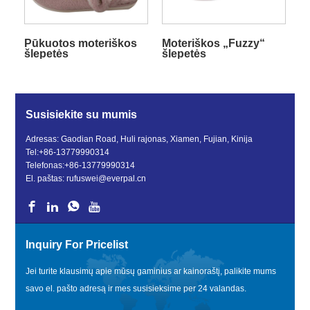
Pūkuotos moteriškos
Moteriškos „Fuzzy“
šlepetės
šlepetės
Susisiekite su mumis
Adresas: Gaodian Road, Huli rajonas, Xiamen, Fujian, Kinija
Tel:
+86-13779990314
Telefonas:
+86-13779990314
El. paštas:
rufuswei@everpal.cn
Inquiry For Pricelist
Jei turite klausimų apie mūsų gaminius ar kainoraštį, palikite mums
savo el. pašto adresą ir mes susisieksime per 24 valandas.