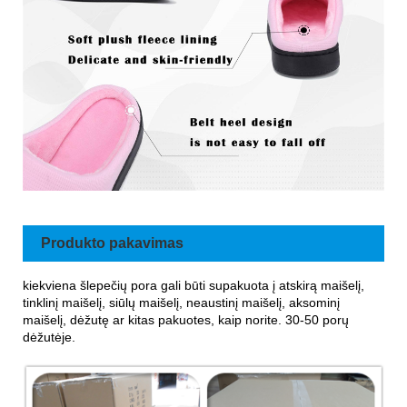
Produkto pakavimas
kiekviena šlepečių pora gali būti supakuota į atskirą maišelį,
tinklinį maišelį, siūlų maišelį, neaustinį maišelį, aksominį
maišelį, dėžutę ar kitas pakuotes, kaip norite. 30-50 porų
dėžutėje.