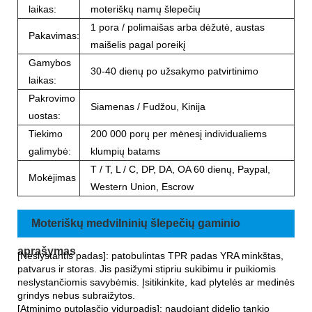
laikas:
moteriškų namų šlepečių
1 pora / polimaišas arba dėžutė, austas
Pakavimas:
maišelis pagal poreikį
Gamybos
30-40 dienų po užsakymo patvirtinimo
laikas:
Pakrovimo
Siamenas / Fudžou, Kinija
uostas:
Tiekimo
200 000 porų per mėnesį individualiems
galimybė:
klumpių batams
T / T, L / C, DP, DA, OA 60 dienų, Paypal,
Mokėjimas
Western Union, Escrow
Moteriškų medvilninių šlepečių gaminio
aprašymas
[Neslystantis padas]: patobulintas TPR padas YRA minkštas,
patvarus ir storas. Jis pasižymi stipriu sukibimu ir puikiomis
neslystančiomis savybėmis. Įsitikinkite, kad plytelės ar medinės
grindys nebus subraižytos.
[Atminimo putplasčio vidurpadis]: naudojant didelio tankio