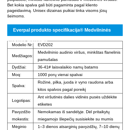
Bet kokia spalva gali būti pagaminta pagal kliento
pageidavimą. Unisex dizainas puikiai tinka visoms jūsų
šeimoms.
Everpal produkto specifikacija® Medvilninės
šlepetės moterims
Modelio Nr:
EVD202
Medvilninio audinio viršus, minkštas flanelinis
Medžiagos:
pamušalas
Dydžiai:
36-41# laisvalaikio namų batams
Moq:
1000 porų vienai spalvai
Rožinė, pilka, juoda ir vyno raudona arba
Spalva:
kitos spalvos pagal poreikį
Ant viršutinės dalies vidinės pusės uždėkite
Logotipas:
etiketes
Pavyzdžio
Nemokamas iš sandėlyje. Dėl pritaikytų
mokestis:
miegamojo šlepečių susisiekite su mumis
Mėginio
1–3 dienos atsarginių pavyzdžių, 7–10 dienų