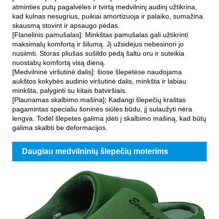
atminties putų pagalvėles ir tvirtą medvilninį audinį užtikrina,
kad kulnas nesugrius, puikiai amortizuoja ir palaiko, sumažina
skausmą stovint ir apsaugo pėdas.
[Flanelinis pamušalas]: Minkštas pamušalas gali užtikrinti
maksimalų komfortą ir šilumą. Jį užsidėjus nebesinori jo
nusiimti. Storas pliušas sušildo pėdą šaltu oru ir suteikia
nuostabų komfortą visą dieną.
[Medvilninė viršutinė dalis]: šiose šlepetėse naudojama
aukštos kokybės audinio viršutinė dalis, minkšta ir labiau
minkšta, palyginti su kitais batviršiais.
[Plaunamas skalbimo mašina]; Kadangi šlepečių kraštas
pagamintas specialiu šoninės siūlės būdu, jį sulaužyti nėra
lengva. Todėl šlepetes galima įdėti į skalbimo mašiną, kad būtų
galima skalbti be deformacijos.
Daugiau medvilninių šlepečių moterims
nuotraukų