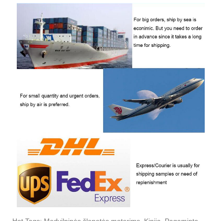
Hot Tags: Medvilninės šlepetės moterims, Kinija, Pagaminta