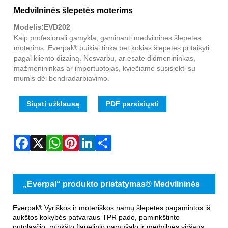
Fac
X
Wha
Pint
Link
Sha
Medvilninės šlepetės moterims
Modelis:EVD202
Kaip profesionali gamykla, gaminanti medvilnines šlepetes
moterims. Everpal® puikiai tinka bet kokias šlepetes pritaikyti
pagal kliento dizainą. Nesvarbu, ar esate didmenininkas,
mažmenininkas ar importuotojas, kviečiame susisiekti su
mumis dėl bendradarbiavimo.
Siųsti užklausą
PDF parsisiųsti
„Everpal“ produkto pristatymas® Medvilninės
šlepetės moterims
Everpal® Vyriškos ir moteriškos namų šlepetės pagamintos iš
aukštos kokybės patvaraus TPR pado, paminkštinto
putplasčio, minkšto flanelinio pamušalo ir medvilnės viršaus.