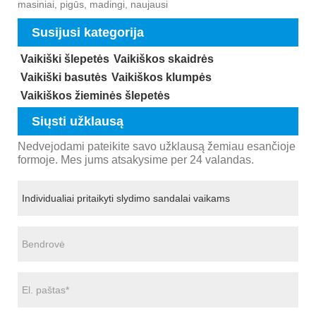
masiniai, pigūs, madingi, naujausi
Susijusi kategorija
Vaikiški šlepetės
Vaikiškos skaidrės
Vaikiški basutės
Vaikiškos klumpės
Vaikiškos žieminės šlepetės
Siųsti užklausą
Nedvejodami pateikite savo užklausą žemiau esančioje
formoje. Mes jums atsakysime per 24 valandas.