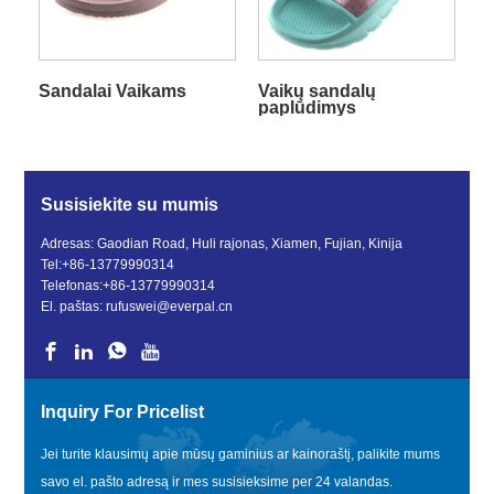
Sandalai Vaikams
Vaikų sandalų
paplūdimys
Susisiekite su mumis
Adresas: Gaodian Road, Huli rajonas, Xiamen, Fujian, Kinija
Tel:
+86-13779990314
Telefonas:
+86-13779990314
El. paštas:
rufuswei@everpal.cn
Inquiry For Pricelist
Jei turite klausimų apie mūsų gaminius ar kainoraštį, palikite mums
savo el. pašto adresą ir mes susisieksime per 24 valandas.