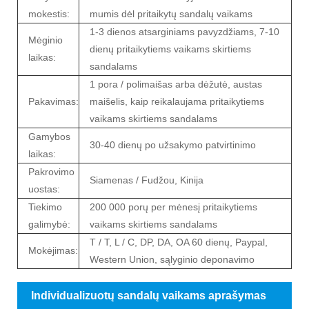
mokestis:
mumis dėl pritaikytų sandalų vaikams
1-3 dienos atsarginiams pavyzdžiams, 7-10
Mėginio
dienų pritaikytiems vaikams skirtiems
laikas:
sandalams
1 pora / polimaišas arba dėžutė, austas
Pakavimas:
maišelis, kaip reikalaujama pritaikytiems
vaikams skirtiems sandalams
Gamybos
30-40 dienų po užsakymo patvirtinimo
laikas:
Pakrovimo
Siamenas / Fudžou, Kinija
uostas:
Tiekimo
200 000 porų per mėnesį pritaikytiems
galimybė:
vaikams skirtiems sandalams
T / T, L / C, DP, DA, OA 60 dienų, Paypal,
Mokėjimas:
Western Union, sąlyginio deponavimo
Individualizuotų sandalų vaikams aprašymas