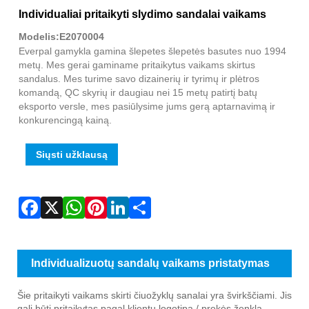
Fac
X
Wha
Pint
Link
Sha
Individualiai pritaikyti slydimo sandalai vaikams
Modelis:E2070004
Everpal gamykla gamina šlepetes šlepetės basutes nuo 1994
metų. Mes gerai gaminame pritaikytus vaikams skirtus
sandalus. Mes turime savo dizainerių ir tyrimų ir plėtros
komandą, QC skyrių ir daugiau nei 15 metų patirtį batų
eksporto versle, mes pasiūlysime jums gerą aptarnavimą ir
konkurencingą kainą.
Siųsti užklausą
Individualizuotų sandalų vaikams pristatymas
Šie pritaikyti vaikams skirti čiuožyklų sanalai yra švirkščiami. Jis
gali būti pritaikytas pagal klientų logotipą / prekės ženklą.