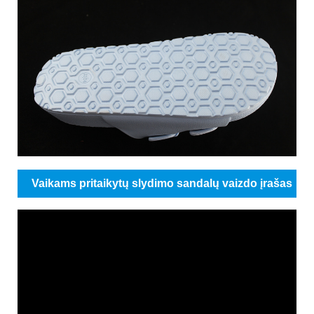
Vaikams pritaikytų slydimo sandalų vaizdo įrašas