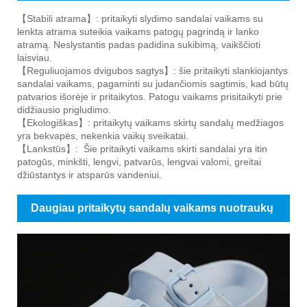
【Stabili atrama】: pritaikyti slydimo sandalai vaikams su
lenkta atrama suteikia vaikams patogų pagrindą ir lanko
atramą. Neslystantis padas padidina sukibimą, vaikščioti
laisviau.
【Reguliuojamos dvigubos sagtys】: šie pritaikyti slankiojantys
sandalai vaikams, pagaminti su judančiomis sagtimis, kad būtų
patvarios išorėje ir pritaikytos. Patogu vaikams prisitaikyti prie
didžiausio prigludimo.
【Ekologiškas】: pritaikytų vaikams skirtų sandalų medžiagos
yra bekvapės, nekenkia vaikų sveikatai.
【Lankstūs】: Šie pritaikyti vaikams skirti sandalai yra itin
patogūs, minkšti, lengvi, patvarūs, lengvai valomi, greitai
džiūstantys ir atsparūs vandeniui.
Daugiau pritaikytų sandalų vaikams nuotraukų