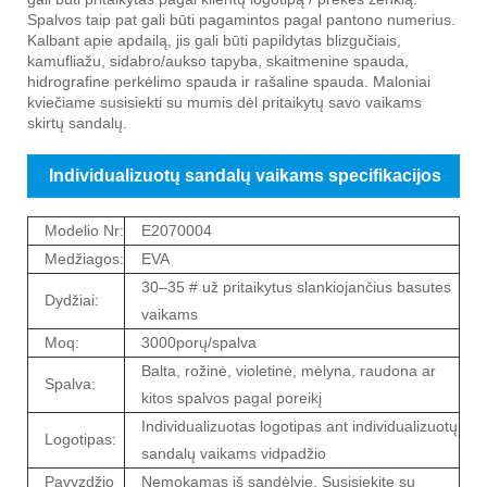
Spalvos taip pat gali būti pagamintos pagal pantono numerius.
Kalbant apie apdailą, jis gali būti papildytas blizgučiais,
kamufliažu, sidabro/aukso tapyba, skaitmenine spauda, ​​
hidrografine perkėlimo spauda ir rašaline spauda. Maloniai
kviečiame susisiekti su mumis dėl pritaikytų savo vaikams
skirtų sandalų.
Individualizuotų sandalų vaikams specifikacijos
Modelio Nr:
E2070004
Medžiagos:
EVA
30–35 # už pritaikytus slankiojančius basutes
Dydžiai:
vaikams
Moq:
3000porų/spalva
Balta, rožinė, violetinė, mėlyna, raudona ar
Spalva:
kitos spalvos pagal poreikį
Individualizuotas logotipas ant individualizuotų
Logotipas:
sandalų vaikams vidpadžio
Pavyzdžio
Nemokamas iš sandėlyje. Susisiekite su