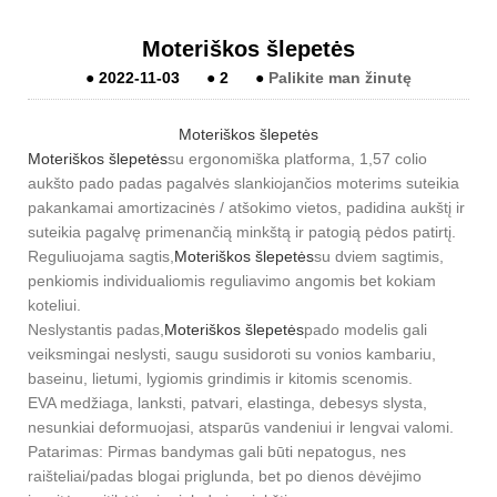
Moteriškos šlepetės
●
2022-11-03
●
2
●
Palikite man žinutę
Moteriškos šlepetės
Moteriškos šlepetės
su ergonomiška platforma, 1,57 colio
aukšto pado padas pagalvės slankiojančios moterims suteikia
pakankamai amortizacinės / atšokimo vietos, padidina aukštį ir
suteikia pagalvę primenančią minkštą ir patogią pėdos patirtį.
Reguliuojama sagtis,
Moteriškos šlepetės
su dviem sagtimis,
penkiomis individualiomis reguliavimo angomis bet kokiam
koteliui.
Neslystantis padas,
Moteriškos šlepetės
pado modelis gali
veiksmingai neslysti, saugu susidoroti su vonios kambariu,
baseinu, lietumi, lygiomis grindimis ir kitomis scenomis.
EVA medžiaga, lanksti, patvari, elastinga, debesys slysta,
nesunkiai deformuojasi, atsparūs vandeniui ir lengvai valomi.
Patarimas: Pirmas bandymas gali būti nepatogus, nes
raišteliai/padas blogai priglunda, bet po dienos dėvėjimo