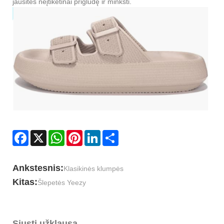
jausitės neįtikėtinai prigludę ir minkšti.
Facebook
X
WhatsApp
Pinterest
LinkedIn
Share
Ankstesnis:
Klasikinės klumpės
Kitas:
Šlepetės Yeezy
Siųsti užklausą