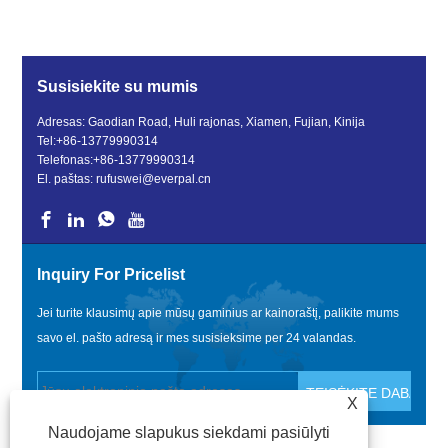
Susisiekite su mumis
Adresas: Gaodian Road, Huli rajonas, Xiamen, Fujian, Kinija
Tel:
+86-13779990314
Telefonas:
+86-13779990314
El. paštas:
rufuswei@everpal.cn
Inquiry For Pricelist
Jei turite klausimų apie mūsų gaminius ar kainoraštį, palikite mums
savo el. pašto adresą ir mes susisieksime per 24 valandas.
X
Naudojame slapukus siekdami pasiūlyti