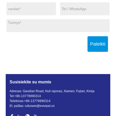
Pateikti
Susisiekite su mumis
Adresas: Gaodian Road, Huli rajonas, Xiamen, Fujian, Kinija
Tel:
+86-13779990314
Telefonas:
+86-13779990314
El. paštas:
rufuswei@everpal.cn