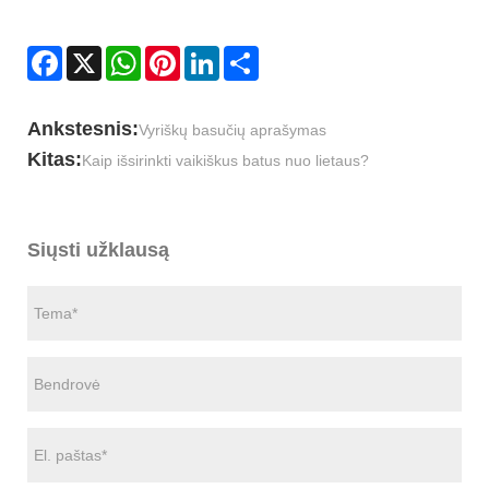
Facebook
X
WhatsApp
Pinterest
LinkedIn
Share
Ankstesnis:
Vyriškų basučių aprašymas
Kitas:
Kaip išsirinkti vaikiškus batus nuo lietaus?
Siųsti užklausą