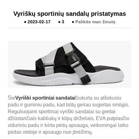
Vyriškų sportinių sandalų pristatymas
●
2023-02-17
●
3
●
Palikite man žinutę
Šie
Vyriški sportiniai sandalai
Sukurta su atšokusiu
padu ir guminiu padu, kad būtų geriau sugertas smūgis.
Reguliuojami sportiniai vyriški sandalai su greitai
džiūstančiais kabliukų ir kilpų dirželiais, EVA putplasčio
viduriniu padu ir tvirta pėdų apsauga, veiksmingai laiko
pėdas vietoje ir apsaugo nuo įbrėžimų.