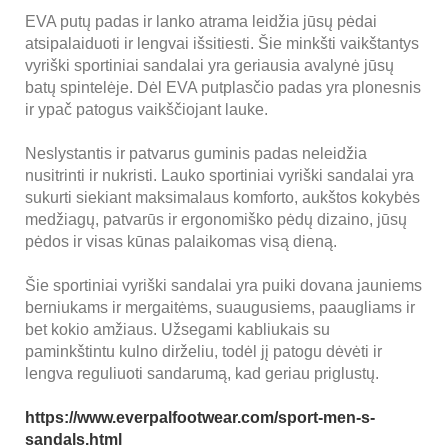
EVA putų padas ir lanko atrama leidžia jūsų pėdai
atsipalaiduoti ir lengvai išsitiesti. Šie minkšti vaikštantys
vyriški sportiniai sandalai yra geriausia avalynė jūsų
batų spintelėje. Dėl EVA putplasčio padas yra plonesnis
ir ypač patogus vaikščiojant lauke.
Neslystantis ir patvarus guminis padas neleidžia
nusitrinti ir nukristi. Lauko sportiniai vyriški sandalai yra
sukurti siekiant maksimalaus komforto, aukštos kokybės
medžiagų, patvarūs ir ergonomiško pėdų dizaino, jūsų
pėdos ir visas kūnas palaikomas visą dieną.
Šie sportiniai vyriški sandalai yra puiki dovana jauniems
berniukams ir mergaitėms, suaugusiems, paaugliams ir
bet kokio amžiaus. Užsegami kabliukais su
paminkštintu kulno dirželiu, todėl jį patogu dėvėti ir
lengva reguliuoti sandarumą, kad geriau priglustų.
https://www.everpalfootwear.com/sport-men-s-
sandals.html