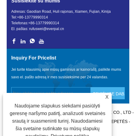
Susisiekite su mumis
Adresas: Gaodian Road, Huli rajonas, Xiamen, Fujian, Kinija
Tel:
+86-13779990314
Telefonas:
+86-13779990314
El. paštas:
rufuswei@everpal.cn
Inquiry For Pricelist
Jei turite klausimų apie mūsų gaminius ar kainoraštį, palikite mums
savo el. pašto adresą ir mes susisieksime per 24 valandas.
X
Naudojame slapukus siekdami pasiūlyti
AUTORINĖS TEISĖS © 2022 XIAMEN EVERPAL TRADE CO., LTD -
geresnę naršymo patirtį, analizuoti svetainės
srautą ir suasmeninti turinį. Naudodamiesi
„FLIP FLOPS“, „SANDALS“ ŠLEPETĖS, SKAIDRIŲ ŠLEPETĖS -
šia svetaine sutinkate su mūsų slapukų
VISOS TEISĖS SAUGOMOS.