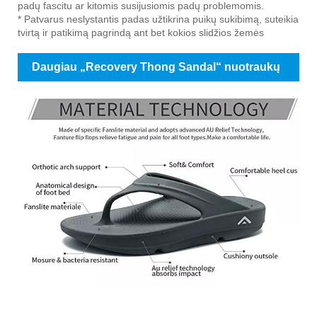
padų fascitu ar kitomis susijusiomis padų problemomis.
* Patvarus neslystantis padas užtikrina puikų sukibimą, suteikia
tvirtą ir patikimą pagrindą ant bet kokios slidžios žemės
Daugiau „Recovery Thong Sandal“ nuotraukų