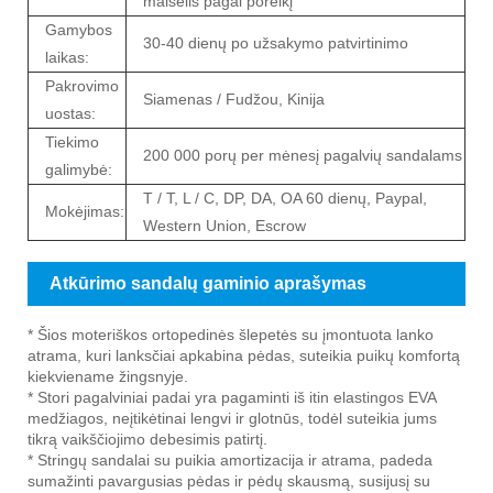
maišelis pagal poreikį
Gamybos
30-40 dienų po užsakymo patvirtinimo
laikas:
Pakrovimo
Siamenas / Fudžou, Kinija
uostas:
Tiekimo
200 000 porų per mėnesį pagalvių sandalams
galimybė:
T / T, L / C, DP, DA, OA 60 dienų, Paypal,
Mokėjimas:
Western Union, Escrow
Atkūrimo sandalų gaminio aprašymas
* Šios moteriškos ortopedinės šlepetės su įmontuota lanko
atrama, kuri lanksčiai apkabina pėdas, suteikia puikų komfortą
kiekviename žingsnyje.
* Stori pagalviniai padai yra pagaminti iš itin elastingos EVA
medžiagos, neįtikėtinai lengvi ir glotnūs, todėl suteikia jums
tikrą vaikščiojimo debesimis patirtį.
* Stringų sandalai su puikia amortizacija ir atrama, padeda
sumažinti pavargusias pėdas ir pėdų skausmą, susijusį su