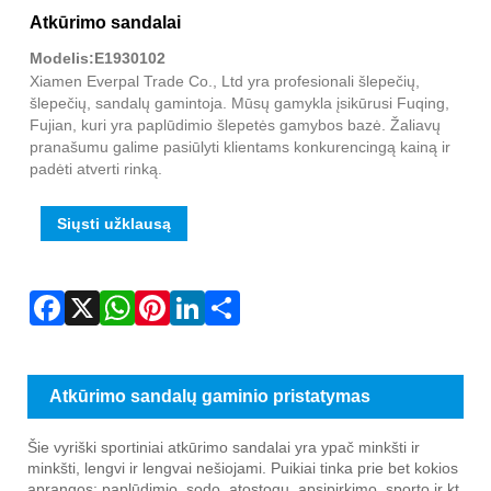
Fac
X
Wha
Pint
Link
Sha
Atkūrimo sandalai
Modelis:E1930102
Xiamen Everpal Trade Co., Ltd yra profesionali šlepečių,
šlepečių, sandalų gamintoja. Mūsų gamykla įsikūrusi Fuqing,
Fujian, kuri yra paplūdimio šlepetės gamybos bazė. Žaliavų
pranašumu galime pasiūlyti klientams konkurencingą kainą ir
padėti atverti rinką.
Siųsti užklausą
Atkūrimo sandalų gaminio pristatymas
Šie vyriški sportiniai atkūrimo sandalai yra ypač minkšti ir
minkšti, lengvi ir lengvai nešiojami. Puikiai tinka prie bet kokios
aprangos: paplūdimio, sodo, atostogų, apsipirkimo, sporto ir kt.