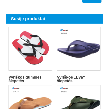
Susiję produktai
Vyriškos guminės
Vyriškos „Eva“
šlepetės
šlepetės