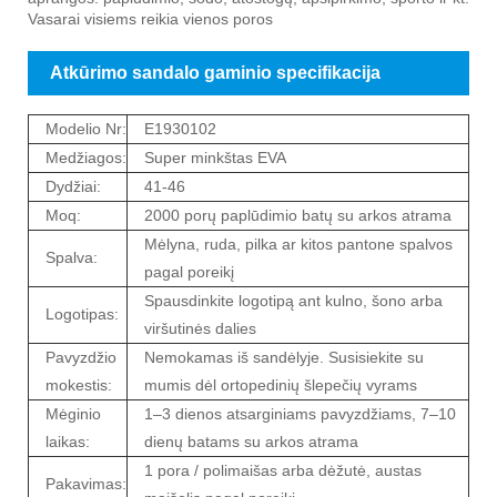
Vasarai visiems reikia vienos poros
Atkūrimo sandalo gaminio specifikacija
Modelio Nr:
E1930102
Medžiagos:
Super minkštas EVA
Dydžiai:
41-46
Moq:
2000 porų paplūdimio batų su arkos atrama
Mėlyna, ruda, pilka ar kitos pantone spalvos
Spalva:
pagal poreikį
Spausdinkite logotipą ant kulno, šono arba
Logotipas:
viršutinės dalies
Pavyzdžio
Nemokamas iš sandėlyje. Susisiekite su
mokestis:
mumis dėl ortopedinių šlepečių vyrams
Mėginio
1–3 dienos atsarginiams pavyzdžiams, 7–10
laikas:
dienų batams su arkos atrama
1 pora / polimaišas arba dėžutė, austas
Pakavimas: