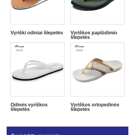
Vyriški odiniai šlepetės
Vyriškos paplūdimio
šlepetės
Odinės vyriškos
Vyriškos ortopedinės
šlepetės
šlepetės