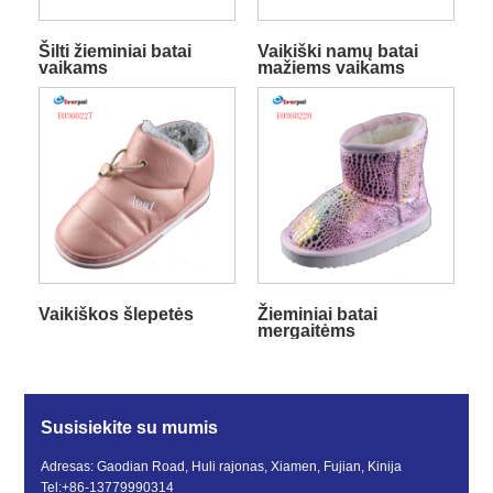
Šilti žieminiai batai
Vaikiški namų batai
vaikams
mažiems vaikams
Vaikiškos šlepetės
Žieminiai batai
mergaitėms
Susisiekite su mumis
Adresas: Gaodian Road, Huli rajonas, Xiamen, Fujian, Kinija
Tel:
+86-13779990314