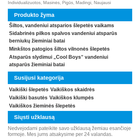
Individualizuotos, Masinės, Pigūs, Madingi, Naujausi
Produkto žyma
Šiltos, vandeniui atsparios šlepetės vaikams
Sidabrinės pilkos spalvos vandeniui atsparūs
berniukų žieminiai batai
Minkštos patogios šiltos vilnonės šlepetės
Atsparūs slydimui „Cool Boys“ vandeniui
atsparūs žieminiai batai
Susijusi kategorija
Vaikiški šlepetės
Vaikiškos skaidrės
Vaikiški basutės
Vaikiškos klumpės
Vaikiškos žieminės šlepetės
Siųsti užklausą
Nedvejodami pateikite savo užklausą žemiau esančioje
formoje. Mes jums atsakysime per 24 valandas.