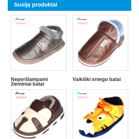
Susiję produktai
Neperšlampami
Vaikiški sniego batai
žieminiai batai
berniukams