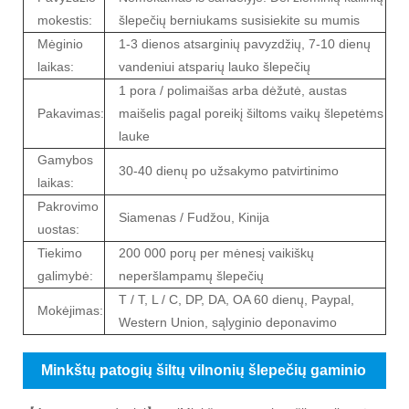
mokestis:
šlepečių berniukams susisiekite su mumis
Mėginio
1-3 dienos atsarginių pavyzdžių, 7-10 dienų
laikas:
vandeniui atsparių lauko šlepečių
1 pora / polimaišas arba dėžutė, austas
Pakavimas:
maišelis pagal poreikį šiltoms vaikų šlepetėms
lauke
Gamybos
30-40 dienų po užsakymo patvirtinimo
laikas:
Pakrovimo
Siamenas / Fudžou, Kinija
uostas:
Tiekimo
200 000 porų per mėnesį vaikiškų
galimybė:
neperšlampamų šlepečių
T / T, L / C, DP, DA, OA 60 dienų, Paypal,
Mokėjimas:
Western Union, sąlyginio deponavimo
Minkštų patogių šiltų vilnonių šlepečių gaminio
aprašymas