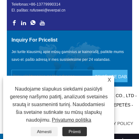
Telefonas:
+86-13779990314
El. paštas:
rufuswei@everpal.cn
Inquiry For Pricelist
Jei turite klausimų apie mūsų gaminius ar kainoraštį, palikite mums
savo el. pašto adresą ir mes susisieksime per 24 valandas.
X
Naudojame slapukus siekdami pasiūlyti
AUTORINĖS TEISĖS © 2022 XIAMEN EVERPAL TRADE CO., LTD -
geresnę naršymo patirtį, analizuoti svetainės
srautą ir suasmeninti turinį. Naudodamiesi
„FLIP FLOPS“, „SANDALS“ ŠLEPETĖS, SKAIDRIŲ ŠLEPETĖS -
šia svetaine sutinkate su mūsų slapukų
VISOS TEISĖS SAUGOMOS.
naudojimu.
Privatumo politika
NUORODOS
|
SITEMAP
|
RSS
|
XML
|
PRIVACY POLICY
Atmesti
Priimti