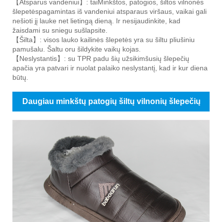
【Atsparus vandeniui】: tai
Minkštos, patogios, šiltos vilnonės
šlepetės
pagamintas iš vandeniui atsparaus viršaus, vaikai gali
nešioti jį lauke net lietingą dieną. Ir nesijaudinkite, kad
žaisdami su sniegu sušlapsite.
【Šilta】: visos lauko kailinės šlepetės yra su šiltu pliušiniu
pamušalu. Šaltu oru šildykite vaikų kojas.
【Neslystantis】: su TPR padu šių užsikimšusių šlepečių
apačia yra patvari ir nuolat palaiko neslystantį, kad ir kur diena
būtų.
Daugiau minkštų patogių šiltų vilnonių šlepečių
nuotraukų