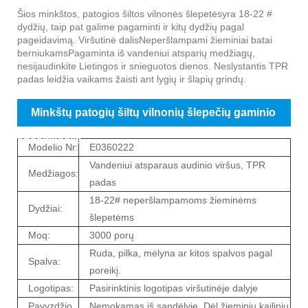
Minkštų patogių šiltų vilnonių šlepečių pristatymas
Šios minkštos, patogios šiltos vilnonės šlepetės
yra 18-22 #
dydžių, taip pat galime pagaminti ir kitų dydžių pagal
pageidavimą. Viršutinė dalis
Neperšlampami žieminiai batai
berniukams
Pagaminta iš vandeniui atsparių medžiagų,
nesijaudinkite Lietingos ir snieguotos dienos. Neslystantis TPR
padas leidžia vaikams žaisti ant lygių ir šlapių grindų.
Minkštų patogių šiltų vilnonių šlepečių gaminio
specifikacija
Modelio Nr:
E0360222
Vandeniui atsparaus audinio viršus, TPR
Medžiagos:
padas
18-22# neperšlampamoms žieminėms
Dydžiai:
šlepetėms
Moq:
3000 porų
Ruda, pilka, mėlyna ar kitos spalvos pagal
Spalva:
poreikį.
Logotipas:
Pasirinktinis logotipas viršutinėje dalyje
Pavyzdžio
Nemokamas iš sandėlyje. Dėl žieminių kailinių