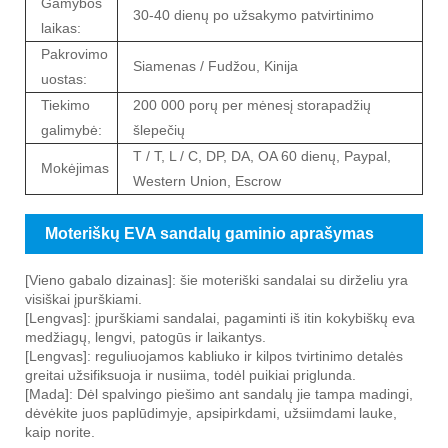
Gamybos
30-40 dienų po užsakymo patvirtinimo
laikas:
Pakrovimo
Siamenas / Fudžou, Kinija
uostas:
Tiekimo
200 000 porų per mėnesį storapadžių
galimybė:
šlepečių
T / T, L / C, DP, DA, OA 60 dienų, Paypal,
Mokėjimas
Western Union, Escrow
Moteriškų EVA sandalų gaminio aprašymas
[Vieno gabalo dizainas]: šie moteriški sandalai su dirželiu yra
visiškai įpurškiami.
[Lengvas]: įpurškiami sandalai, pagaminti iš itin kokybiškų eva
medžiagų, lengvi, patogūs ir laikantys.
[Lengvas]: reguliuojamos kabliuko ir kilpos tvirtinimo detalės
greitai užsifiksuoja ir nusiima, todėl puikiai priglunda.
[Mada]: Dėl spalvingo piešimo ant sandalų jie tampa madingi,
dėvėkite juos paplūdimyje, apsipirkdami, užsiimdami lauke,
kaip norite.