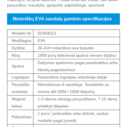
pavyzdžiui, maudytis, apsipirkti, paplūdimyje, sportuoti
Moteriškų EVA sandalų gaminio specifikacijos
Modelio Nr:
E0304513
Medžiagos:
EVA
Dydžiai:
36-41# moteriškos eva basutės
Moq:
1800 porų kiekvienai spalvai vienam dydžiui
Dažymas spalvomis pagal paveikslėlius arba
Spalva:
klientų pageidavimus
Logotipas:
Pasirinktinis logotipas viršutinėje dalyje
Pavyzdžio
Nemokamas iš sandėlyje. Susisiekite su
mokestis:
mumis dėl OEM / ODM šlepečių
Mėginio
1-3 dienos atsargų pavyzdžiams, 7-10 dienų
laikas:
pritaikyti šlepetes
1 pora / polimaišas arba dėžutė, austas
Pakavimas:
maišelis pagal poreikį