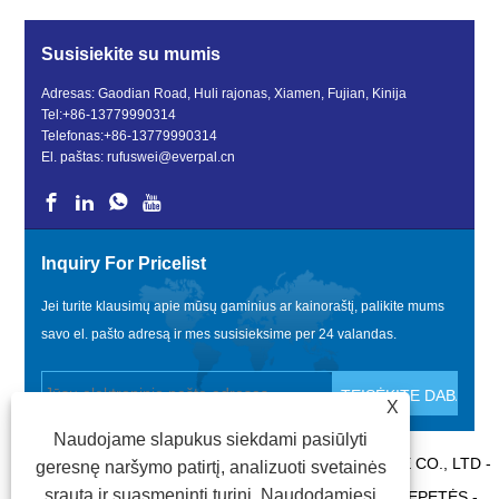
Susisiekite su mumis
Adresas: Gaodian Road, Huli rajonas, Xiamen, Fujian, Kinija
Tel:
+86-13779990314
Telefonas:
+86-13779990314
El. paštas:
rufuswei@everpal.cn
Inquiry For Pricelist
Jei turite klausimų apie mūsų gaminius ar kainoraštį, palikite mums
savo el. pašto adresą ir mes susisieksime per 24 valandas.
X
Naudojame slapukus siekdami pasiūlyti
AUTORINĖS TEISĖS © 2022 XIAMEN EVERPAL TRADE CO., LTD -
geresnę naršymo patirtį, analizuoti svetainės
srautą ir suasmeninti turinį. Naudodamiesi
„FLIP FLOPS“, „SANDALS“ ŠLEPETĖS, SKAIDRIŲ ŠLEPETĖS -