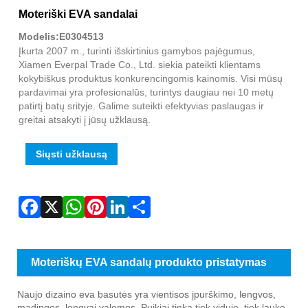
Fac
X
Wha
Pint
Link
Sha
Moteriški EVA sandalai
Modelis:E0304513
Įkurta 2007 m., turinti išskirtinius gamybos pajėgumus,
Xiamen Everpal Trade Co., Ltd. siekia pateikti klientams
kokybiškus produktus konkurencingomis kainomis. Visi mūsų
pardavimai yra profesionalūs, turintys daugiau nei 10 metų
patirtį batų srityje. Galime suteikti efektyvias paslaugas ir
greitai atsakyti į jūsų užklausą.
Siųsti užklausą
Moteriškų EVA sandalų produkto pristatymas
Naujo dizaino eva basutės yra vientisos įpurškimo, lengvos,
madingos, lengvai valomos. Puikiai tinka tiek viduje, tiek lauke,