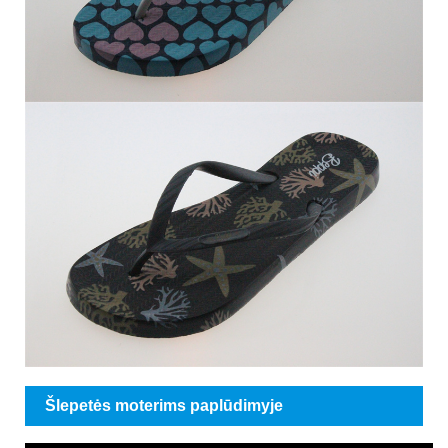
Šlepetės moterims paplūdimyje