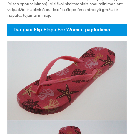
[Visas spausdinimas]: Visiškai skaitmeninis spausdinimas ant
vidpadžio ir aplink šoną leidžia šlepetėms atrodyti gražiai ir
nepakartojamai minioje.
Daugiau Flip Flops For Women paplūdimio
nuotraukų