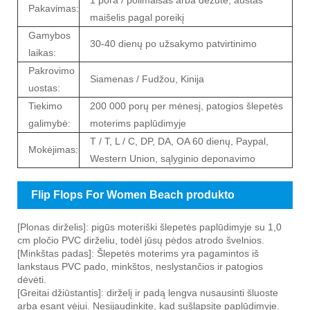
Pakavimas:
maišelis pagal poreikį
Gamybos
30-40 dienų po užsakymo patvirtinimo
laikas:
Pakrovimo
Siamenas / Fudžou, Kinija
uostas:
Tiekimo
200 000 porų per mėnesį, patogios šlepetės
galimybė:
moterims paplūdimyje
T / T, L / C, DP, DA, OA 60 dienų, Paypal,
Mokėjimas:
Western Union, sąlyginio deponavimo
Flip Flops For Women Beach produkto
aprašymas
[Plonas dirželis]: pigūs moteriški šlepetės paplūdimyje su 1,0
cm pločio PVC dirželiu, todėl jūsų pėdos atrodo švelnios.
[Minkštas padas]: Šlepetės moterims yra pagamintos iš
lankstaus PVC pado, minkštos, neslystančios ir patogios
dėvėti.
[Greitai džiūstantis]: dirželį ir padą lengva nusausinti šluoste
arba esant vėjui. Nesijaudinkite, kad sušlapsite paplūdimyje.