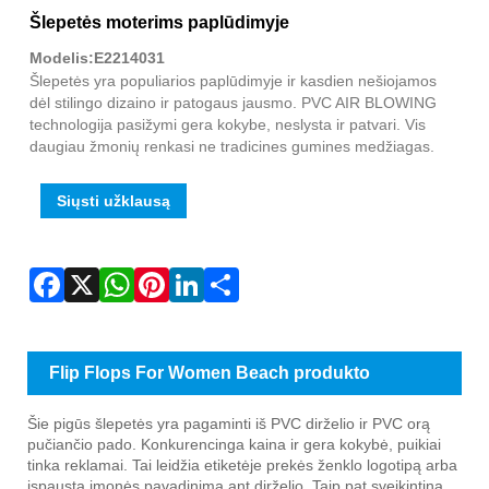
Fac
X
Wha
Pint
Link
Sha
Šlepetės moterims paplūdimyje
Modelis:E2214031
Šlepetės yra populiarios paplūdimyje ir kasdien nešiojamos
dėl stilingo dizaino ir patogaus jausmo. PVC AIR BLOWING
technologija pasižymi gera kokybe, neslysta ir patvari. Vis
daugiau žmonių renkasi ne tradicines gumines medžiagas.
Siųsti užklausą
Flip Flops For Women Beach produkto
pristatymas
Šie pigūs šlepetės yra pagaminti iš PVC dirželio ir PVC orą
pučiančio pado. Konkurencinga kaina ir gera kokybė, puikiai
tinka reklamai. Tai leidžia etiketėje prekės ženklo logotipą arba
įspaustą įmonės pavadinimą ant dirželio. Taip pat sveikintina