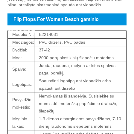
pilnai pritaikyta skaitmeninė spauda ant vidpadžio.
Flip Flops For Women Beach gaminio
specifikacija
Modelio Nr:
E2214031
Medžiagos:
PVC dirželis, PVC padas
Dydžiai:
37-42
Moq:
2000 porų plastikinių šlepečių moterims
Juoda, raudona, mėlyna ar kitos spalvos
Spalva:
pagal poreikį.
Spausdinti logotipą ant vidpadžio arba
Logotipas:
įspausti ant dirželio
Nemokamas iš sandėlyje. Susisiekite su
Pavyzdžio
mumis dėl moteriškų paplūdimio drabužių
mokestis:
šlepečių
Mėginio
1-3 dienos atsarginiams pavyzdžiams, 7-10
laikas:
dienų raudonoms šlepetėms moterims
1 pora / polimaišas arba dėžutė, austas