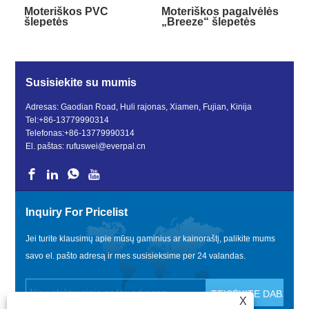
Moteriškos PVC
Moteriškos pagalvėlės
šlepetės
„Breeze“ šlepetės
Susisiekite su mumis
Adresas: Gaodian Road, Huli rajonas, Xiamen, Fujian, Kinija
Tel:
+86-13779990314
Telefonas:
+86-13779990314
El. paštas:
rufuswei@everpal.cn
Inquiry For Pricelist
Jei turite klausimų apie mūsų gaminius ar kainoraštį, palikite mums
savo el. pašto adresą ir mes susisieksime per 24 valandas.
X