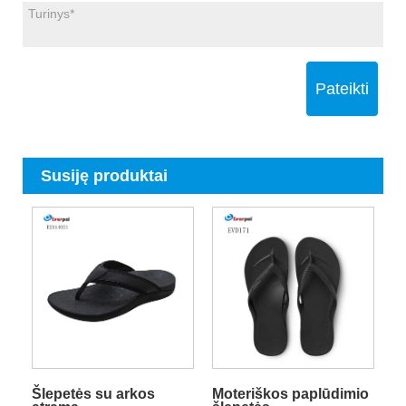
Pateikti
Susiję produktai
Šlepetės su arkos
Moteriškos paplūdimio