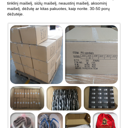
tinklinį maišelį, siūlų maišelį, neaustinį maišelį, aksominį
maišelį, dėžutę ar kitas pakuotes, kaip norite. 30-50 porų
dėžutėje.