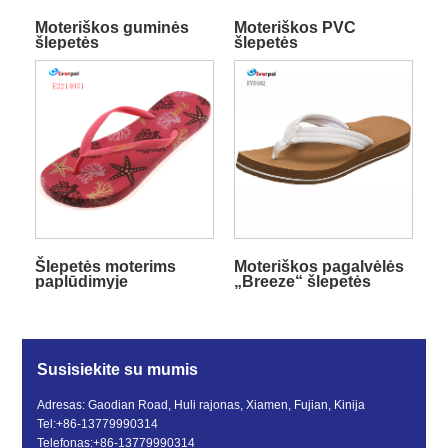
Moteriškos guminės
Moteriškos PVC
šlepetės
šlepetės
Šlepetės moterims
Moteriškos pagalvėlės
paplūdimyje
„Breeze“ šlepetės
Susisiekite su mumis
Adresas: Gaodian Road, Huli rajonas, Xiamen, Fujian, Kinija
Tel:
+86-13779990314
Telefonas:
+86-13779990314