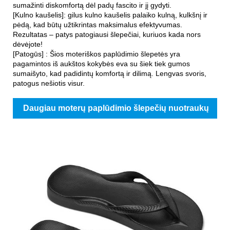
sumažinti diskomfortą dėl padų fascito ir jį gydyti.
[Kulno kaušelis]: gilus kulno kaušelis palaiko kulną, kulkšnį ir
pėdą, kad būtų užtikrintas maksimalus efektyvumas.
Rezultatas – patys patogiausi šlepečiai, kuriuos kada nors
dėvėjote!
[Patogūs] : Šios moteriškos paplūdimio šlepetės yra
pagamintos iš aukštos kokybės eva su šiek tiek gumos
sumaišyto, kad padidintų komfortą ir dilimą. Lengvas svoris,
patogus nešiotis visur.
Daugiau moterų paplūdimio šlepečių nuotraukų