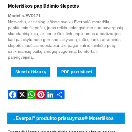
Fac
X
Wha
Pint
Link
Sha
Moteriškos paplūdimio šlepetės
Modelis:EVD171
Nesvarbu, ar tiesiog ieškote sveikų Everpal® moteriškų
paplūdimio šlepečių, jums reikia palengvėjimo nuo pavargusių
skaudančių kojų, ar norite šiek tiek papildomos amortizacijos,
kad palaikytumėte geresnę laikyseną, mūsų lanką atraminės
šlepetės jaučiasi nuostabiai. Jie pagaminti iš minkštų putų,
užtikrinančių puikų smūgių sugėrimą, komfortą ir
palengvėjimą.
Siųsti užklausą
PDF parsisiųsti
„Everpal“ produkto pristatymas® Moteriškos
paplūdimio šlepetės
Everpal® Moteriškos paplūdimio šlepetės su lanko atrama,