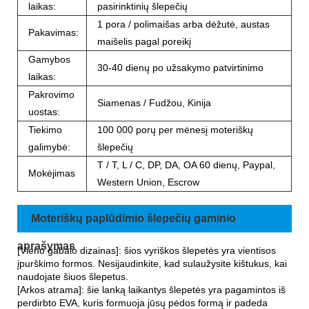
laikas:
pasirinktinių šlepečių
1 pora / polimaišas arba dėžutė, austas
Pakavimas:
maišelis pagal poreikį
Gamybos
30-40 dienų po užsakymo patvirtinimo
laikas:
Pakrovimo
Siamenas / Fudžou, Kinija
uostas:
Tiekimo
100 000 porų per mėnesį moteriškų
galimybė:
šlepečių
T / T, L / C, DP, DA, OA 60 dienų, Paypal,
Mokėjimas
Western Union, Escrow
Moteriškų paplūdimio šlepečių gaminio
aprašymas
[Vieno gabalo dizainas]: šios vyriškos šlepetės yra vientisos
įpurškimo formos. Nesijaudinkite, kad sulaužysite kištukus, kai
naudojate šiuos šlepetus.
[Arkos atrama]: šie lanką laikantys šlepetės yra pagamintos iš
perdirbto EVA, kuris formuoja jūsų pėdos formą ir padeda