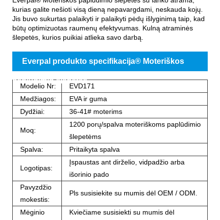
kurias galite nešioti visą dieną nepavargdami, neskauda kojų.
Jis buvo sukurtas palaikyti ir palaikyti pėdų išlyginimą taip, kad
būtų optimizuotas raumenų efektyvumas. Kulną atraminės
šlepetės, kurios puikiai atlieka savo darbą.
Everpal produkto specifikacija® Moteriškos
paplūdimio šlepetės
Modelio Nr:
EVD171
Medžiagos:
EVA ir guma
Dydžiai:
36-41# moterims
1200 porų/spalva moteriškoms paplūdimio
Moq:
šlepetėms
Spalva:
Pritaikyta spalva
Įspaustas ant dirželio, vidpadžio arba
Logotipas:
išorinio pado
Pavyzdžio
Pls susisiekite su mumis dėl OEM / ODM.
mokestis:
Mėginio
Kviečiame susisiekti su mumis dėl