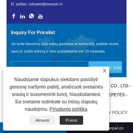
El. paštas:
rufuswei@everpal.cn
Inquiry For Pricelist
Jei turite klausimų apie mūsų gaminius ar kainoraštį, palikite mums
savo el. pašto adresą ir mes susisieksime per 24 valandas.
X
Naudojame slapukus siekdami pasiūlyti
AUTORINĖS TEISĖS © 2022 XIAMEN EVERPAL TRADE CO., LTD -
geresnę naršymo patirtį, analizuoti svetainės
srautą ir suasmeninti turinį. Naudodamiesi
„FLIP FLOPS“, „SANDALS“ ŠLEPETĖS, SKAIDRIŲ ŠLEPETĖS -
šia svetaine sutinkate su mūsų slapukų
VISOS TEISĖS SAUGOMOS.
naudojimu.
Privatumo politika
NUORODOS
|
SITEMAP
|
RSS
|
XML
|
PRIVACY POLICY
Atmesti
Priimti
+86-13779990314
rufuswei@everpal.cn