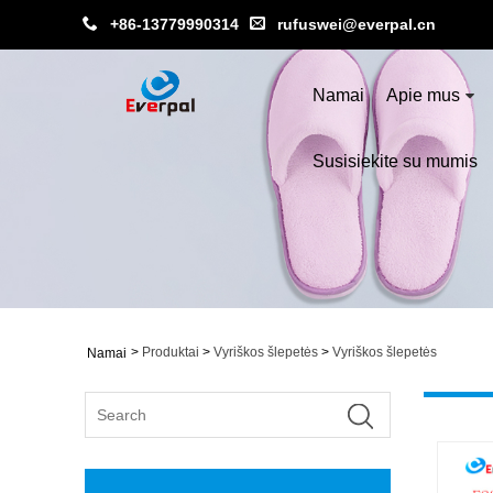
+86-13779990314
rufuswei@everpal.cn
Namai
Apie mus
Susisiekite su mumis
>
Produktai
>
Vyriškos šlepetės
>
Vyriškos šlepetės
Namai