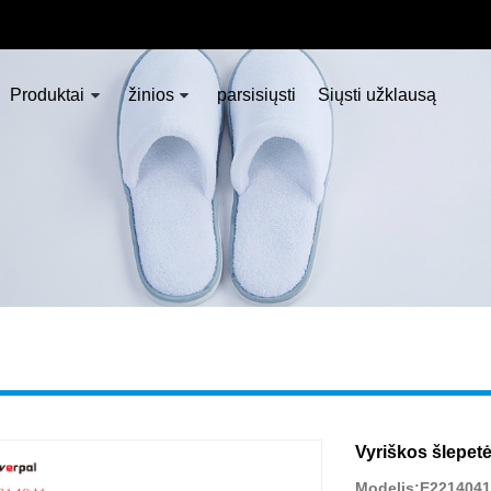
Produktai
žinios
parsisiųsti
Siųsti užklausą
Vyriškos šlepet
Modelis:E2214041