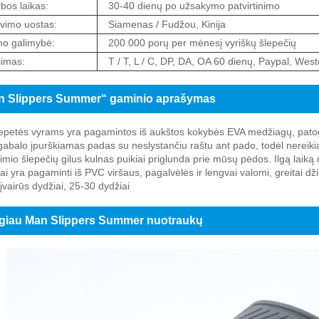
os laikas:
30-40 dienų po užsakymo patvirtinimo
vimo uostas:
Siamenas / Fudžou, Kinija
mo galimybė:
200 000 porų per mėnesį vyriškų šlepečių
imas:
T / T, L / C, DP, DA, OA 60 dienų, Paypal, Wes
n Slippers Summer“ gaminio aprašymas
lepetės vyrams yra pagamintos iš aukštos kokybės EVA medžiagų, patogi
gabalo įpurškiamas padas su neslystančiu raštu ant pado, todėl nereikia 
imio šlepečių gilus kulnas puikiai priglunda prie mūsų pėdos. Ilgą laik
ai yra pagaminti iš PVC viršaus, pagalvėlės ir lengvai valomi, greitai d
 įvairūs dydžiai, 25-30 dydžiai
giau Man Slippers Summer nuotraukų