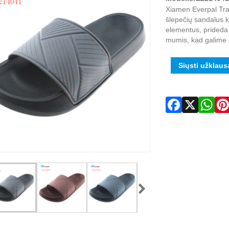
Xiamen Everpal Trad
šlepečių sandalus 
elementus, prideda j
mumis, kad galime p
Siųsti užklaus