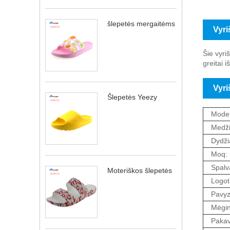
šlepetės mergaitėms
Vyri
Šie vyri
greitai 
Vyri
Šlepetės Yeezy
Model
Medži
Dydžia
Moq:
Spalv
Moteriškos šlepetės
Logot
Pavyz
Mėgin
Pakav