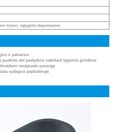
tern Union, sąlyginio deponavimo
os ir patvarios.
jaudintis dėl paslydimo vaikštant lygiomis grindimis.
ą dėvėdami nesijausite pavargę.
žiūsta sušlapus paplūdimyje.