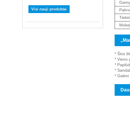
Gamyb
Visi nauji produktai
Pakro
Tieki
Mokėj
„Ma
* Šios š
* Vieno 
* Paplūd
* Sandal
* Galimi
Dau