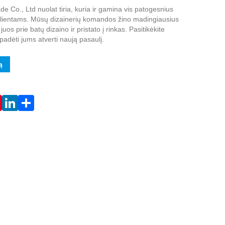
e Co., Ltd nuolat tiria, kuria ir gamina vis patogesnius
klientams. Mūsų dizainerių komandos žino madingiausius
uos prie batų dizaino ir pristato į rinkas. Pasitikėkite
adėti jums atverti naują pasaulį.
ą
Live