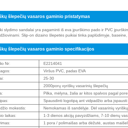
škų šlepečių vasaros gaminio pristatymas
ški slydimo sandalai yra pagaminti iš eva įpurškimo pado ir PVC įpurškimo
išdžiovinami. Slip-on dizaino šlepetės puikiai tinka paplūdimyje, baseine,
škų šlepečių vasaros gaminio specifikacijos
io Nr:
E2214041
agos:
Viršus PVC, padas EVA
i:
25-30
2000porų vyriškų vasarinių šlepečių
a:
Pilka, mėlyna, žalia ar kitos spalvos pagal porei
ipas:
Spausdinti logotipą ant vidpadžio arba įspausti 
džio mokestis:
Nemokamas iš sandėlyje. Dėl vasarinių vyriškų
io laikas:
1-3 dienos akcijų pavyzdžiams, 7-10 dienų vas
imas:
1 pora / polimaišas arba dėžutė, austas maišeli