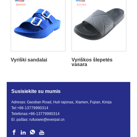
Vyriški sandalai
Vyriškos šlepetės
vasara
Susisiekite su mumis
Adresas: Gaodian Road, Huli rajonas, Xiamen, Fujian, Kinija
Tel:
+86-13779990314
Telefonas:
+86-13779990314
El. paštas:
rufuswei@everpal.cn