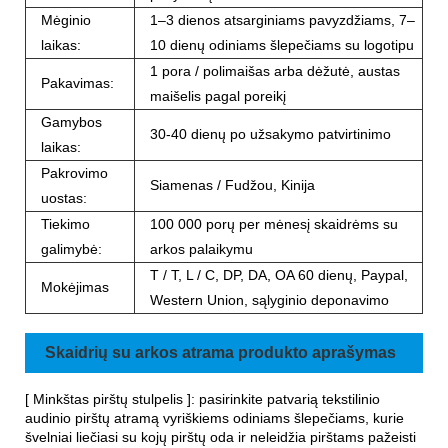
Mėginio
1–3 dienos atsarginiams pavyzdžiams, 7–
laikas:
10 dienų odiniams šlepečiams su logotipu
1 pora / polimaišas arba dėžutė, austas
Pakavimas:
maišelis pagal poreikį
Gamybos
30-40 dienų po užsakymo patvirtinimo
laikas:
Pakrovimo
Siamenas / Fudžou, Kinija
uostas:
Tiekimo
100 000 porų per mėnesį skaidrėms su
galimybė:
arkos palaikymu
T / T, L / C, DP, DA, OA 60 dienų, Paypal,
Mokėjimas
Western Union, sąlyginio deponavimo
Skaidrių su arkos atrama produkto aprašymas
[ Minkštas pirštų stulpelis ]: pasirinkite patvarią tekstilinio
audinio pirštų atramą vyriškiems odiniams šlepečiams, kurie
švelniai liečiasi su kojų pirštų oda ir neleidžia pirštams pažeisti