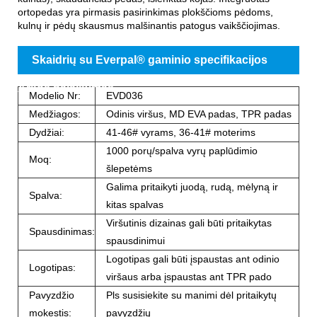
ortopedas yra pirmasis pasirinkimas plokščioms pėdoms,
kulnų ir pėdų skausmus malšinantis patogus vaikščiojimas.
Skaidrių su Everpal® gaminio specifikacijos
Arkos palaikymas
Modelio Nr:
EVD036
Medžiagos:
Odinis viršus, MD EVA padas, TPR padas
Dydžiai:
41-46# vyrams, 36-41# moterims
1000 porų/spalva vyrų paplūdimio
Moq:
šlepetėms
Galima pritaikyti juodą, rudą, mėlyną ir
Spalva:
kitas spalvas
Viršutinis dizainas gali būti pritaikytas
Spausdinimas:
spausdinimui
Logotipas gali būti įspaustas ant odinio
Logotipas:
viršaus arba įspaustas ant TPR pado
Pavyzdžio
Pls susisiekite su manimi dėl pritaikytų
mokestis:
pavyzdžių