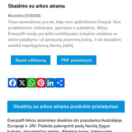
Fac
X
Wha
Pint
Link
Sha
Skaidrės su arkos atrama
Modelis:EVD036
Visas sprendimas yra tai, kaip mes apibrėžiame Evepal. Nuo
projektavimo, inžinerijos, gamybos ir paleidimo. Mūsų
Everpal® misija yra teikti aukščiausios kokybės skaidres su
arkos palaikymu už geriausią įmanomą kainą. Ir tai darydami
suteikti neprilygstamą klientų patirtį.
Siųsti užklausą
PDF parsisiųsti
Skaidrių su arkos atrama produkto pristatymas
Everpal® Arkos atraminės skaidrės itin populiarios Australijoje,
Europoje ir JAV. Padeda palengvinti padų fascitą (lygus
kulnas), skaudančias pėdas, išlenktas kojas. Integruotas