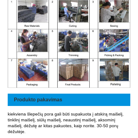
Produkto pakavimas
kiekviena šlepečių pora gali būti supakuota į atskirą maišelį,
tinklinį maišelį, siūlų maišelį, neaustinį maišelį, aksominį
maišelį, dėžutę ar kitas pakuotes, kaip norite. 30-50 porų
dėžutėje.