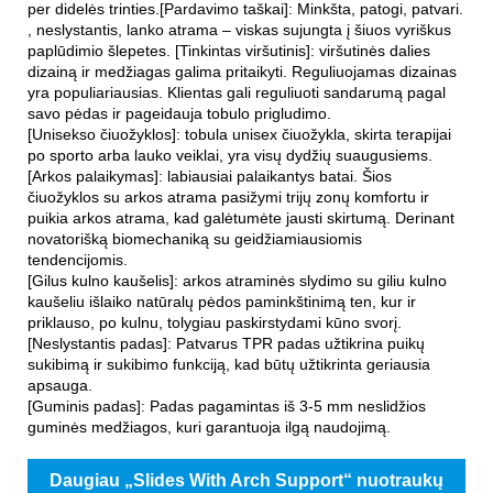
per didelės trinties.[Pardavimo taškai]: Minkšta, patogi, patvari.
, neslystantis, lanko atrama – viskas sujungta į šiuos vyriškus
paplūdimio šlepetes. [Tinkintas viršutinis]: viršutinės dalies
dizainą ir medžiagas galima pritaikyti. Reguliuojamas dizainas
yra populiariausias. Klientas gali reguliuoti sandarumą pagal
savo pėdas ir pageidauja tobulo prigludimo.
[Unisekso čiuožyklos]: tobula unisex čiuožykla, skirta terapijai
po sporto arba lauko veiklai, yra visų dydžių suaugusiems.
[Arkos palaikymas]: labiausiai palaikantys batai. Šios
čiuožyklos su arkos atrama pasižymi trijų zonų komfortu ir
puikia arkos atrama, kad galėtumėte jausti skirtumą. Derinant
novatorišką biomechaniką su geidžiamiausiomis
tendencijomis.
[Gilus kulno kaušelis]: arkos atraminės slydimo su giliu kulno
kaušeliu išlaiko natūralų pėdos paminkštinimą ten, kur ir
priklauso, po kulnu, tolygiau paskirstydami kūno svorį.
[Neslystantis padas]: Patvarus TPR padas užtikrina puikų
sukibimą ir sukibimo funkciją, kad būtų užtikrinta geriausia
apsauga.
[Guminis padas]: Padas pagamintas iš 3-5 mm neslidžios
guminės medžiagos, kuri garantuoja ilgą naudojimą.
Daugiau „Slides With Arch Support“ nuotraukų